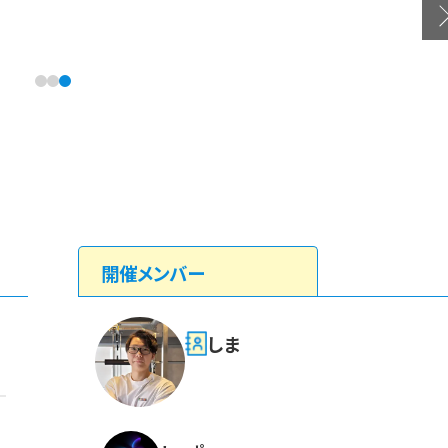
1
2
3
開催メンバー
しま