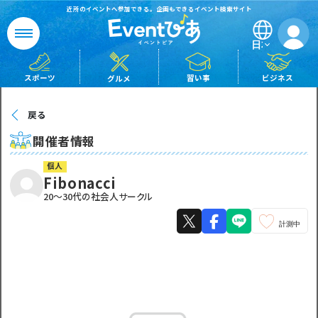
近所のイベントへ参加できる。企画もできるイベント検索サイト
日本語
ビジネス
習い事
スポーツ
グルメ
戻る
開催者情報
個人
Fibonacci
20〜30代の社会人サークル
計測中