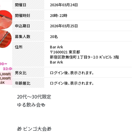
開催日
2026年03月24日
開催時刻
20時-22時
申込期日
2026年03月25日
募集人数
20名
住所
Bar Ark
〒1600021 東京都
新宿区歌舞伎町１丁目９−１０ K'sビル 3階
Bar Ark
男女比
ログイン後、表示されます。
年齢層比
ログイン後、表示されます。
20代〜30代限定
ゆる飲み会🍻
🎁 ビンゴ大会🎁