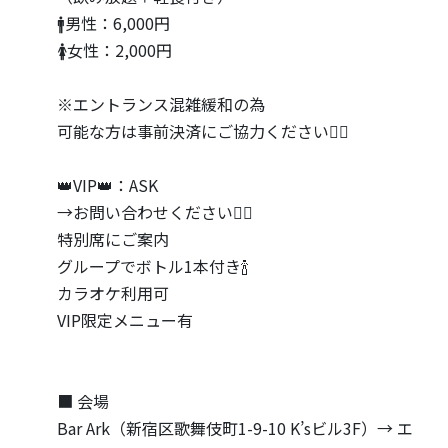
🚹男性：6,000円
🚺女性：2,000円
※エントランス混雑緩和の為
可能な方は事前決済にご協力ください🙇‍♂️
👑VIP👑：ASK
→お問い合わせください🙇‍♂️
特別席にご案内
グループでボトル1本付き🍾
カラオケ利用可
VIP限定メニュー有
■ 会場
Bar Ark（新宿区歌舞伎町1-9-10 K’sビル3F）→ エ